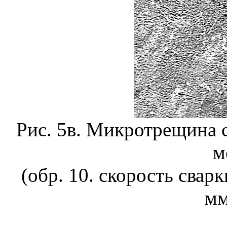
Рис. 5в. Микротрещина 
м
(обр. 10. скорость свар
мм