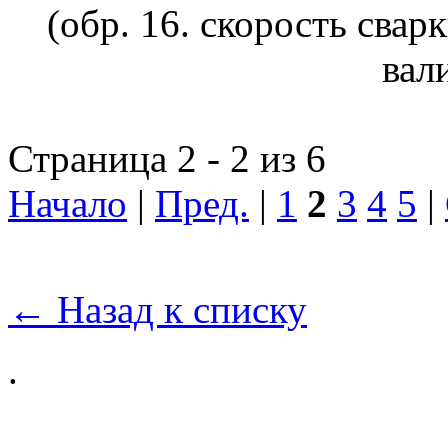
(обр. 16. скорость свар
вал
Страница 2 - 2 из 6
Начало
|
Пред.
|
1
2
3
4
5
|
← Назад к списку
.